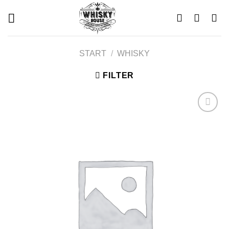
Skip
to
content
START
/
WHISKY
FILTER
Add to
wishlist