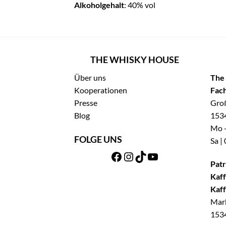
Alkoholgehalt
: 40% vol
THE WHISKY HOUSE
Über uns
The
Kooperationen
Fach
Presse
Groß
Blog
1534
Mo -
FOLGE UNS
Sa |
Facebook
Instagram
TikTok
YouTube
Patr
Kaff
Kaff
Mar
1534