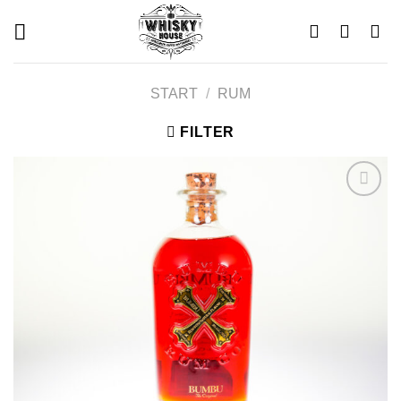
Skip
to
content
START
/
RUM
FILTER
Add to
wishlist