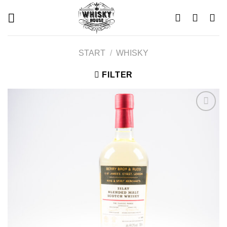
Skip
to
content
START
/
WHISKY
FILTER
Add to
wishlist